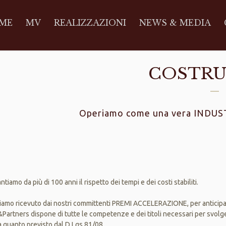
ME
MV
REALIZZAZIONI
NEWS & MEDIA
COSTRU
Operiamo come una vera INDU
ntiamo da più di 100 anni il rispetto dei tempi e dei costi stabiliti.
iamo ricevuto dai nostri committenti PREMI ACCELERAZIONE, per anticipa
artners dispone di tutte le competenze e dei titoli necessari per svolger
ia quanto previsto dal D.Lgs.81/08.